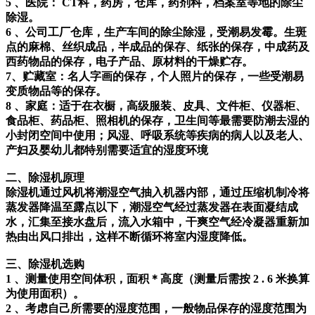
5 、医院： CT科，药房，仓库，药剂科，档案室等地的除尘
除湿。
6 、公司工厂仓库，生产车间的除尘除湿，受潮易发霉。生斑
点的麻棉、丝织成品，半成品的保存、纸张的保存，中成药及
西药物品的保存，电子产品、原材料的干燥贮存。
7、贮藏室：名人字画的保存，个人照片的保存，一些受潮易
变质物品等的保存。
8 、家庭：适于在衣橱，高级服装、皮具、文件柜、仪器柜、
食品柜、药品柜、照相机的保存，卫生间等最需要防潮去湿的
小封闭空间中使用；风湿、呼吸系统等疾病的病人以及老人、
产妇及婴幼儿都特别需要适宜的湿度环境
二、除湿机原理
除湿机通过风机将潮湿空气抽入机器内部，通过压缩机制冷将
蒸发器降温至露点以下，潮湿空气经过蒸发器在表面凝结成
水，汇集至接水盘后，流入水箱中，干爽空气经冷凝器重新加
热由出风口排出，这样不断循环将室内湿度降低。
三、除湿机选购
1 、测量使用空间体积，面积＊高度（测量后需按 2 . 6 米换算
为使用面积）。
2 、考虑自己所需要的湿度范围，一般物品保存的湿度范围为