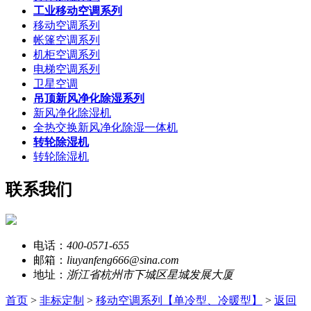
工业移动空调系列
移动空调系列
帐篷空调系列
机柜空调系列
电梯空调系列
卫星空调
吊顶新风净化除湿系列
新风净化除湿机
全热交换新风净化除湿一体机
转轮除湿机
转轮除湿机
联系我们
电话：
400-0571-655
邮箱：
liuyanfeng666@sina.com
地址：
浙江省杭州市下城区星城发展大厦
首页
>
非标定制
>
移动空调系列【单冷型、冷暖型】
>
返回